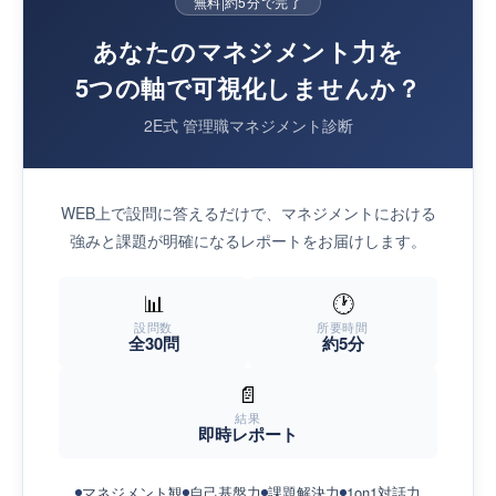
無料
|
約5分で完了
あなたのマネジメント力を
5つの軸で可視化しませんか？
2E式 管理職マネジメント診断
WEB上で設問に答えるだけで、マネジメントにおける
強みと課題が明確になるレポートをお届けします。
📊
🕐
設問数
所要時間
全30問
約5分
📄
結果
即時レポート
マネジメント観
自己基盤力
課題解決力
1on1対話力