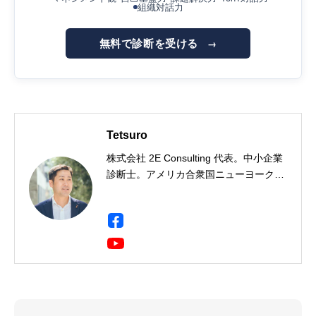
組織対話力
無料で診断を受ける
→
Tetsuro
株式会社 2E Consulting 代表。中小企業
診断士。アメリカ合衆国ニューヨーク州
出身。一橋大学社会学部卒。三菱商事に
て製鉄用石炭・鉄鉱石のトレーディン
グ・事業開発・投資事業に携わり、イン
ド・ドイツ・シンガポールに9年間駐
在。海外駐在において現地人材の育成・
組織開発に携わる中で人材育成に興味を
持ち、企業向け研修会社に転職、年間
2,000人の受講生にビジネススキルを教