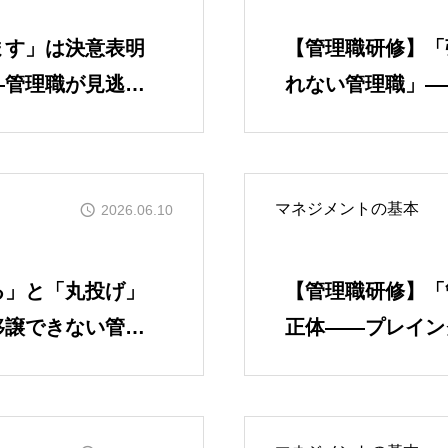
ます」は決意表明
【管理職研修】「
―管理職が見逃す
れない管理職」―
見過ごされた職務
マネジメントの基本
2026.06.10
る」と「丸投げ」
【管理職研修】「
移譲できない管理
正体――プレイン
させる4つの衝突