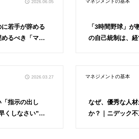
マネジメントの基本
2026.06.05
SERVICES
のに若手が辞める
「3時間野球」が
人材育成／経営サポート
埋めるべき「マネ
の自己統制は、経営
しない
CONTENTS
2E Consulting の人
マネジメントの基本
2026.03.27
COMPANY
会社概要と代表紹介
い「指示の出し
なぜ、優秀な人材
早くしなさい”が
か？｜ニデック不
己基盤力」の崩壊