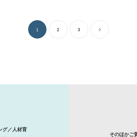
1
2
3
ング／人材育
そのほかご