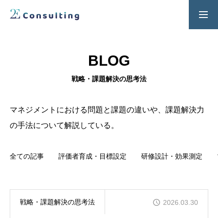
２Ｅ式管理職養成プログラム
お問い合わせ
BLOG
SERVICES
戦略・課題解決の思考法
人材育成／経営サポートプログラム
CONTENTS
マネジメントにおける問題と課題の違いや、課題解決力
2E Consulting の人材育成について
の手法について解説している。
COMPANY
全ての記事
評価者育成・目標設定
研修設計・効果測定
会社概要と代表紹介
戦略・課題解決の思考法
2026.03.30