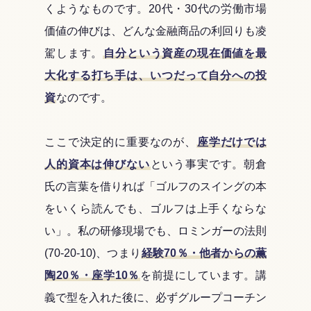
くようなものです。20代・30代の労働市場
価値の伸びは、どんな金融商品の利回りも凌
駕します。
自分という資産の現在価値を最
大化する打ち手は、いつだって自分への投
資
なのです。
ここで決定的に重要なのが、
座学だけでは
人的資本は伸びない
という事実です。朝倉
氏の言葉を借りれば「ゴルフのスイングの本
をいくら読んでも、ゴルフは上手くならな
い」。私の研修現場でも、ロミンガーの法則
(70-20-10)、つまり
経験70％・他者からの薫
陶20％・座学10％
を前提にしています。講
義で型を入れた後に、必ずグループコーチン