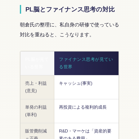
PL脳とファイナンス思考の対比
朝倉氏の整理に、私自身の研修で使っている
対比を重ねると、こうなります。
PL脳が見て
ファイナンス思考が見てい
いる世界
る世界
売上・利益
キャッシュ(事実)
(意見)
単発の利益
再投資による複利的成長
(単利)
販管費削減
R&D・マーケは「資産的要
＝正義
素のある費用」