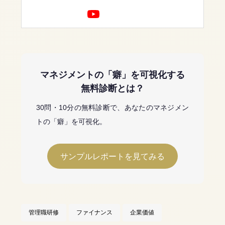
業開発・投資事業に携わり、イン
ド・ドイツ・シンガポールに9年
間駐在。海外駐在において現地人
材の育成・組織開発に携わる中で
人材育成に興味を持ち、企業向け
研修会社に転職、年間2,000人の
受講生にビジネススキルを教え
マネジメントの「癖」を可視化する
る。Harvard Business School
無料診断とは？
Program for Leadership
Development 修了（2019年）。
30問・10分の無料診断で、あなたのマネジメン
その後、独立し、中小企業診断士
トの「癖」を可視化。
として数多くの企業経営の現場で
経営改善に従事している。
サンプルレポートを見てみる
管理職研修
ファイナンス
企業価値