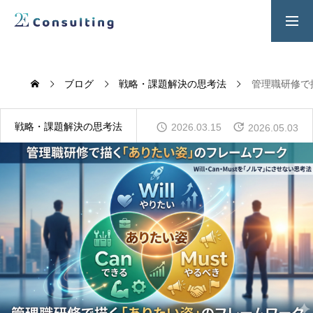
２Ｅ式管理職養成プログラム
お問い合わせ
ブログ
戦略・課題解決の思考法
管理職研修で描
SERVICES
戦略・課題解決の思考法
2026.03.15
人材育成／経営サポートプログラム
2026.05.03
CONTENTS
2E Consulting の人材育成について
COMPANY
会社概要と代表紹介