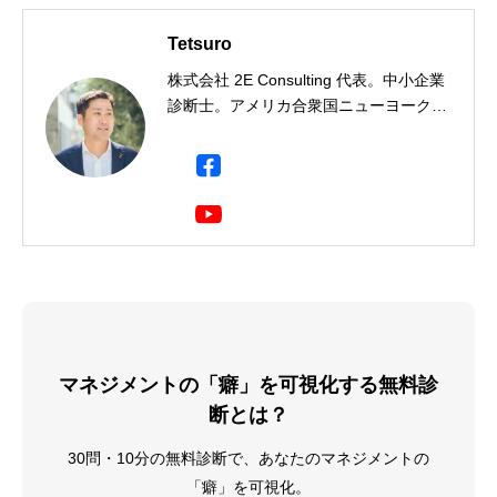
Tetsuro
株式会社 2E Consulting 代表。中小企業
診断士。アメリカ合衆国ニューヨーク州
出身。一橋大学社会学部卒。三菱商事に
て製鉄用石炭・鉄鉱石のトレーディン
グ・事業開発・投資事業に携わり、イン
ド・ドイツ・シンガポールに9年間駐
在。海外駐在において現地人材の育成・
組織開発に携わる中で人材育成に興味を
持ち、企業向け研修会社に転職、年間
2,000人の受講生にビジネススキルを教
える。Harvard Business School
Program for Leadership Development
マネジメントの「癖」を可視化する無料診
修了（2019年）。その後、独立し、中小
企業診断士として数多くの企業経営の現
断とは？
場で経営改善に従事している。
30問・10分の無料診断で、あなたのマネジメントの
「癖」を可視化。