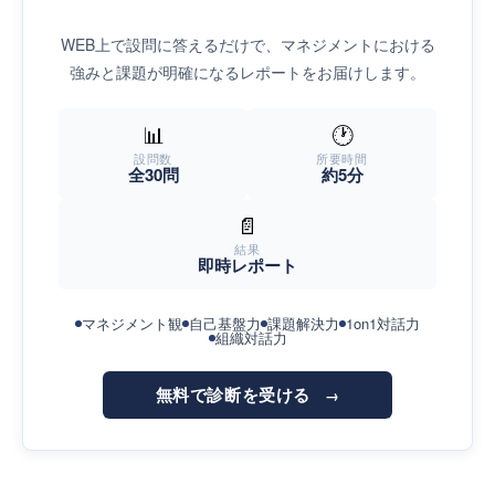
WEB上で設問に答えるだけで、マネジメントにおける
強みと課題が明確になるレポートをお届けします。
📊
🕐
設問数
所要時間
全30問
約5分
📄
結果
即時レポート
マネジメント観
自己基盤力
課題解決力
1on1対話力
組織対話力
無料で診断を受ける
→