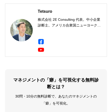
Tetsuro
株式会社 2E Consulting 代表。中小企業
診断士。アメリカ合衆国ニューヨーク州
出身。一橋大学社会学部卒。三菱商事に
て製鉄用石炭・鉄鉱石のトレーディン
グ・事業開発・投資事業に携わり、イン
ド・ドイツ・シンガポールに9年間駐
在。海外駐在において現地人材の育成・
組織開発に携わる中で人材育成に興味を
持ち、企業向け研修会社に転職、年間
2,000人の受講生にビジネススキルを教
える。Harvard Business School
マネジメントの「癖」を可視化する無料診
Program for Leadership Development
断とは？
修了（2019年）。その後、独立し、中小
企業診断士として数多くの企業経営の現
30問・10分の無料診断で、あなたのマネジメントの
場で経営改善に従事している。
「癖」を可視化。