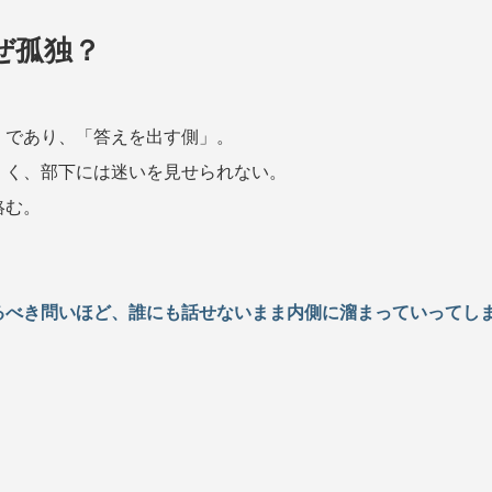
2E Consulting の人
ぜ孤独？
COMPANY
会社概要と代表紹介
」であり、「答えを出す側」。
くく、部下には迷いを見せられない。
絡む。
るべき問いほど、誰にも話せないまま内側に溜まっていってし