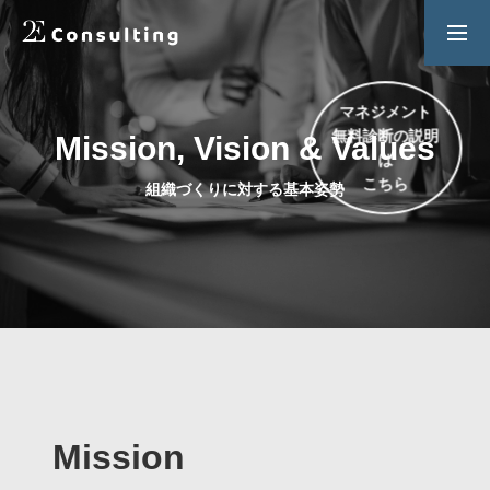
２Ｅ式管理職養成プログラム
お問い合わせ
マネジメント
Mission, Vision & Values
無料診断の説明
SERVICES
は
組織づくりに対する基本姿勢
人材育成／経営サポートプログラム
こちら
CONTENTS
2E Consulting の人材育成について
COMPANY
会社概要と代表紹介
Mission