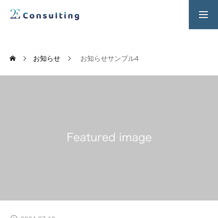
２Ｅ式管理職養成プログラム
お問い合わせ
お知らせ
お知らせサンプル4
SERVICES
人材育成／経営サポートプログラム
CONTENTS
2E Consulting の人材育成について
COMPANY
会社概要と代表紹介