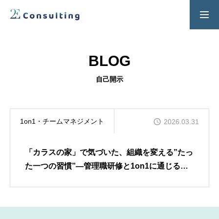
２Ｅ式管理職養成プログラム
お問い合わせ
BLOG
SERVICES
自己開示
人材育成／経営サポートプログラム
CONTENTS
1on1・チームマネジメント
2026.03.31
2E Consulting の人材育成について
COMPANY
「カラスの家」で気づいた、組織を変える”たっ
会社概要と代表紹介
た一つの習慣”―管理職研修と1on1に通じる、
関係性の本質