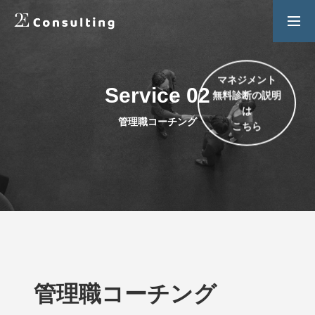
２Ｅ式管理職養成プログラム
お問い合わせ
マネジメント
Service 02
無料診断の説明
SERVICES
は
管理職コーチング
人材育成／経営サポートプログラム
こちら
CONTENTS
2E Consulting の人材育成について
COMPANY
会社概要と代表紹介
管理職コーチング