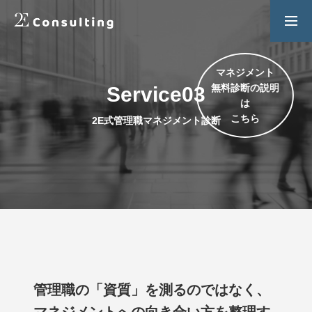
２Ｅ式管理職養成プログラム
お問い合わせ
マネジメント
Service03
無料診断の説明
SERVICES
は
2E式管理職マネジメント診断
人材育成／経営サポートプログラム
こちら
CONTENTS
2E Consulting の人材育成について
COMPANY
会社概要と代表紹介
管理職の「資質」を測るのではなく、