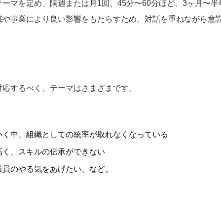
ーマを定め、隔週または月1回、45分〜60分ほど、3ヶ月〜
2E Consulting の人
織や事業により良い影響をもたらすため、対話を重ねながら意
COMPANY
会社概要と代表紹介
対応するべく、テーマはさまざまです。
いく中、組織としての統率が取れなくなっている
高く、スキルの伝承ができない
業員のやる気をあげたい、など。