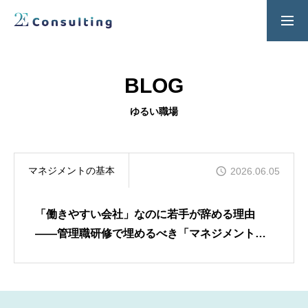
２Ｅ式管理職養成プログラム
お問い合わせ
BLOG
SERVICES
ゆるい職場
人材育成／経営サポートプログラム
CONTENTS
マネジメントの基本
2026.06.05
2E Consulting の人材育成について
COMPANY
「働きやすい会社」なのに若手が辞める理由
会社概要と代表紹介
――管理職研修で埋めるべき「マネジメントの
不在」