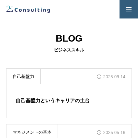
２Ｅ式管理職養成プログラム
お問い合わせ
BLOG
SERVICES
ビジネススキル
人材育成／経営サポートプログラム
CONTENTS
自己基盤力
2025.09.14
2E Consulting の人材育成について
COMPANY
自己基盤力というキャリアの土台
会社概要と代表紹介
マネジメントの基本
2025.05.16