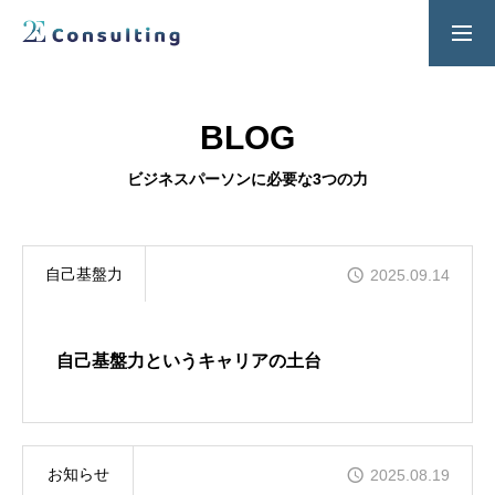
２Ｅ式管理職養成プログラム
お問い合わせ
BLOG
SERVICES
ビジネスパーソンに必要な3つの力
人材育成／経営サポートプログラム
CONTENTS
自己基盤力
2025.09.14
2E Consulting の人材育成について
COMPANY
自己基盤力というキャリアの土台
会社概要と代表紹介
お知らせ
2025.08.19