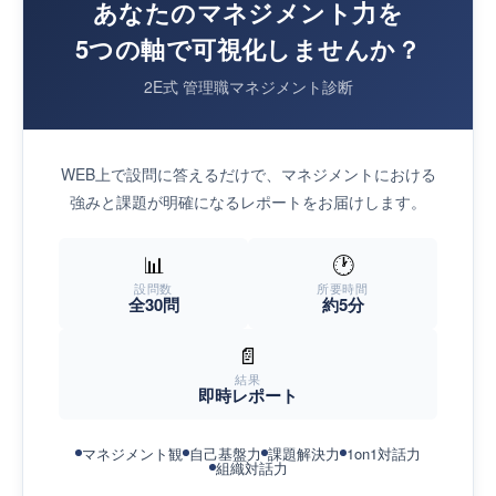
あなたのマネジメント力を
5つの軸で可視化しませんか？
2E式 管理職マネジメント診断
WEB上で設問に答えるだけで、マネジメントにおける
強みと課題が明確になるレポートをお届けします。
📊
🕐
設問数
所要時間
全30問
約5分
📄
結果
即時レポート
マネジメント観
自己基盤力
課題解決力
1on1対話力
組織対話力