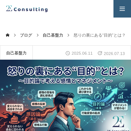
２Ｅ式管理職養成プログラム
お問い合わせ
ブログ
自己基盤力
怒りの裏にある“目的”とは？
SERVICES
人材育成／経営サポートプログラム
自己基盤力
2025.06.11
2026.07.13
CONTENTS
2E Consulting の人材育成について
COMPANY
会社概要と代表紹介