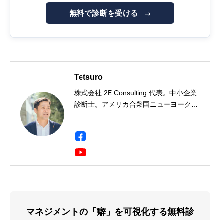
無料で診断を受ける
→
Tetsuro
株式会社 2E Consulting 代表。中小企業
診断士。アメリカ合衆国ニューヨーク州
出身。一橋大学社会学部卒。三菱商事に
て製鉄用石炭・鉄鉱石のトレーディン
グ・事業開発・投資事業に携わり、イン
ド・ドイツ・シンガポールに9年間駐
在。海外駐在において現地人材の育成・
組織開発に携わる中で人材育成に興味を
持ち、企業向け研修会社に転職、年間
2,000人の受講生にビジネススキルを教
える。Harvard Business School
マネジメントの「癖」を可視化する無料診
Program for Leadership Development