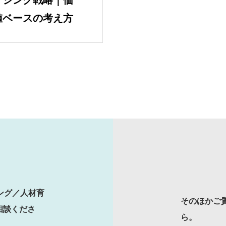
イシング戦略｜価
値ベースの考え方
SERVICES
人材育成／経営サポート
CONTENTS
ング／人材育
そのほかご
2E Consulting の人
相談くださ
ら。