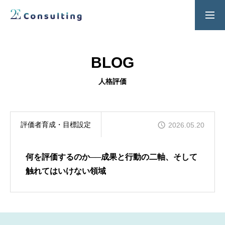
２Ｅ式管理職養成プログラム
お問い合わせ
BLOG
SERVICES
人格評価
人材育成／経営サポートプログラム
CONTENTS
評価者育成・目標設定
2026.05.20
2E Consulting の人材育成について
COMPANY
何を評価するのか──成果と行動の二軸、そして
会社概要と代表紹介
触れてはいけない領域