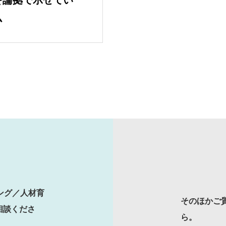
を論拠で示せてい
ム
SERVICES
人材育成／経営サポート
CONTENTS
ング／人材育
そのほかご
2E Consulting の人
相談くださ
ら。