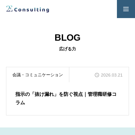
２Ｅ式管理職養成プログラム
お問い合わせ
BLOG
SERVICES
広げる力
人材育成／経営サポートプログラム
CONTENTS
会議・コミュニケーション
2026.03.21
2E Consulting の人材育成について
COMPANY
指示の「抜け漏れ」を防ぐ視点｜管理職研修コ
会社概要と代表紹介
ラム