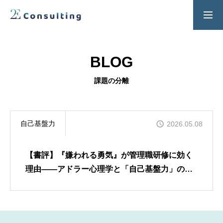
２Ｅ式管理職養成プログラム
お問い合わせ
BLOG
SERVICES
課題の分離
人材育成／経営サポートプログラム
CONTENTS
自己基盤力
2026.05.08
2E Consulting の人材育成について
COMPANY
【書評】『嫌われる勇気』が管理職研修に効く
会社概要と代表紹介
理由――アドラー心理学と「自己基盤力」の深
い関係