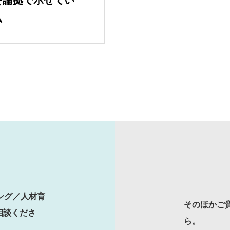
を論拠で示せてい
ム
SERVICES
人材育成／経営サポート
CONTENTS
ング／人材育
そのほかご
2E Consulting の人
相談くださ
ら。