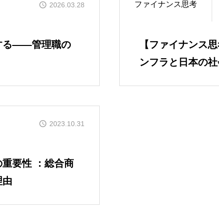
ファイナンス思考
2026.03.28
する——管理職の
【ファイナンス思
ンフラと日本の社
SERVICES
人材育成／経営サポート
2023.10.31
CONTENTS
重要性 ：総合商
2E Consulting の人
理由
COMPANY