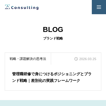
２Ｅ式管理職養成プログラム
お問い合わせ
BLOG
SERVICES
ブランド戦略
人材育成／経営サポートプログラム
CONTENTS
戦略・課題解決の思考法
2026.03.25
2E Consulting の人材育成について
COMPANY
管理職研修で身につけるポジショニングとブラ
会社概要と代表紹介
ンド戦略｜差別化の実践フレームワーク