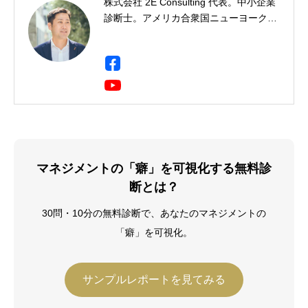
株式会社 2E Consulting 代表。中小企業
診断士。アメリカ合衆国ニューヨーク州
出身。一橋大学社会学部卒。三菱商事に
て製鉄用石炭・鉄鉱石のトレーディン
グ・事業開発・投資事業に携わり、イン
ド・ドイツ・シンガポールに9年間駐
在。海外駐在において現地人材の育成・
組織開発に携わる中で人材育成に興味を
持ち、企業向け研修会社に転職、年間
2,000人の受講生にビジネススキルを教
える。Harvard Business School
マネジメントの「癖」を可視化する無料診
Program for Leadership Development
断とは？
修了（2019年）。その後、独立し、中小
企業診断士として数多くの企業経営の現
30問・10分の無料診断で、あなたのマネジメントの
場で経営改善に従事している。
「癖」を可視化。
サンプルレポートを見てみる