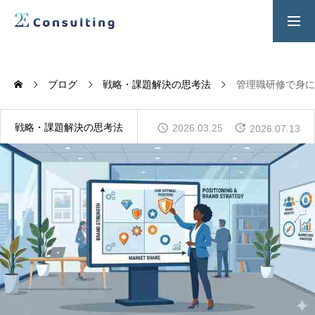
２Ｅ式管理職養成プログラム
お問い合わせ
ブログ
戦略・課題解決の思考法
管理職研修で身に
SERVICES
人材育成／経営サポートプログラム
戦略・課題解決の思考法
2026.03.25
2026.07.13
CONTENTS
2E Consulting の人材育成について
COMPANY
会社概要と代表紹介