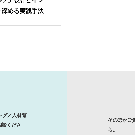
ルソナ設計とイン
を深める実践手法
SERVICES
人材育成／経営サポート
CONTENTS
ング／人材育
そのほかご
2E Consulting の人
相談くださ
ら。