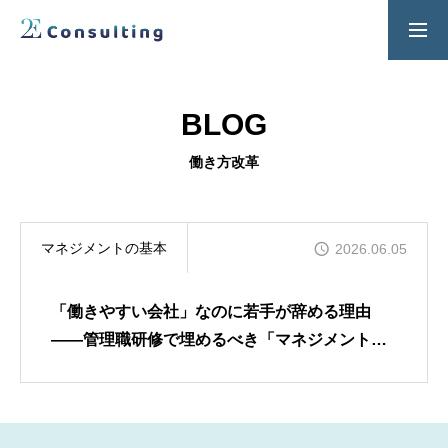
２Ｅ式管理職養成プログラム
お問い合わせ
BLOG
SERVICES
働き方改革
人材育成／経営サポートプログラム
CONTENTS
マネジメントの基本
2026.06.05
2E Consulting の人材育成について
COMPANY
「働きやすい会社」なのに若手が辞める理由
会社概要と代表紹介
――管理職研修で埋めるべき「マネジメントの
不在」