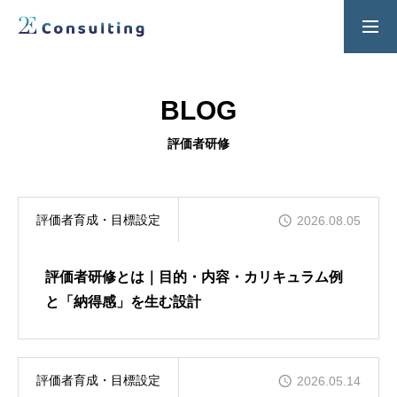
２Ｅ式管理職養成プログラム
お問い合わせ
BLOG
SERVICES
評価者研修
人材育成／経営サポートプログラム
CONTENTS
評価者育成・目標設定
2026.08.05
2E Consulting の人材育成について
COMPANY
評価者研修とは｜目的・内容・カリキュラム例
会社概要と代表紹介
と「納得感」を生む設計
評価者育成・目標設定
2026.05.14