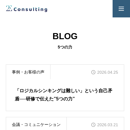
２Ｅ式管理職養成プログラム
お問い合わせ
BLOG
SERVICES
5つの力
人材育成／経営サポートプログラム
CONTENTS
事例・お客様の声
2026.04.25
2E Consulting の人材育成について
COMPANY
「ロジカルシンキングは難しい」という自己矛
会社概要と代表紹介
盾──研修で伝えた”5つの力”
会議・コミュニケーション
2026.03.21