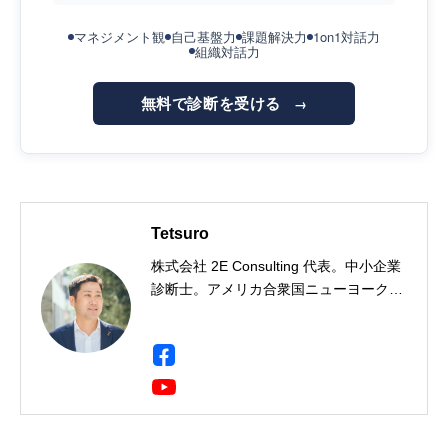
マネジメント観
自己基盤力
課題解決力
1on1対話力
組織対話力
無料で診断を受ける
→
Tetsuro
株式会社 2E Consulting 代表。中小企業
診断士。アメリカ合衆国ニューヨーク州
出身。一橋大学社会学部卒。三菱商事に
て製鉄用石炭・鉄鉱石のトレーディン
グ・事業開発・投資事業に携わり、イン
ド・ドイツ・シンガポールに9年間駐
在。海外駐在において現地人材の育成・
組織開発に携わる中で人材育成に興味を