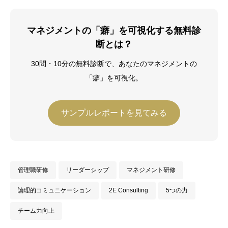
持ち、企業向け研修会社に転職、年間
2,000人の受講生にビジネススキルを教
える。Harvard Business School
マネジメントの「癖」を可視化する無料診
Program for Leadership Development
断とは？
修了（2019年）。その後、独立し、中小
企業診断士として数多くの企業経営の現
30問・10分の無料診断で、あなたのマネジメントの
場で経営改善に従事している。
「癖」を可視化。
サンプルレポートを見てみる
管理職研修
リーダーシップ
マネジメント研修
論理的コミュニケーション
2E Consulting
5つの力
チーム力向上