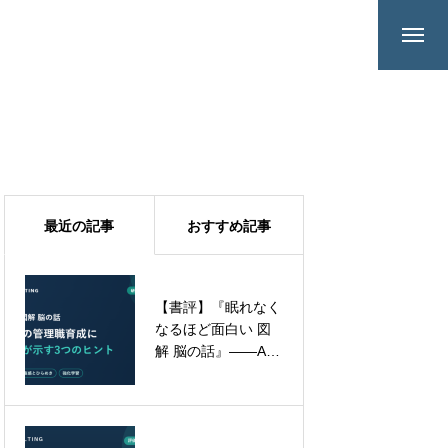
最近の記事
おすすめ記事
【書評】『眠れなく
【管理職研修】「強
なるほど面白い 図
い管理職」より「折
解 脳の話』——AI
れない管理職」――
時代の管理職育成
セルフケアという、
に、脳科学が示す3
見過ごされた職務
つのヒント