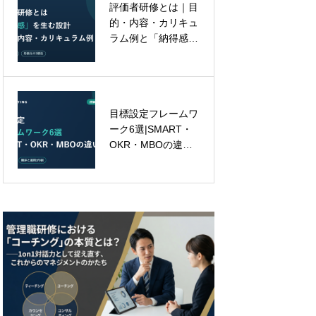
評価者研修とは｜目
「今ここ」に立てる
的・内容・カリキュ
人は、なぜ強いのか
ラム例と「納得感」
｜管理職研修で育て
を生む設計
たい「自己基盤力」
目標設定フレームワ
管理職研修で本当に
ーク6選|SMART・
身につけるべき「問
OKR・MBOの違い
いかけ力」とは何か
と、どれを選んでも
外せない3原則