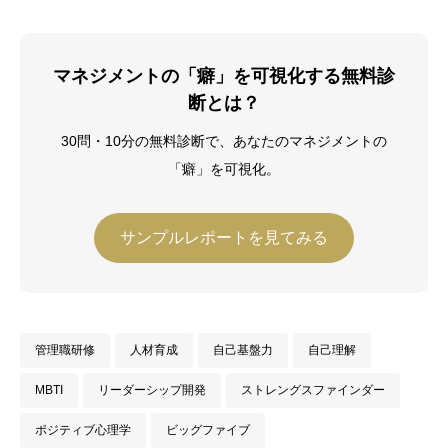
持ち、企業向け研修会社に転職、年間
2,000人の受講生にビジネススキルを教
える。Harvard Business School
マネジメントの「癖」を可視化する無料診
Program for Leadership Development
断とは？
修了（2019年）。その後、独立し、中小
企業診断士として数多くの企業経営の現
30問・10分の無料診断で、あなたのマネジメントの
場で経営改善に従事している。
「癖」を可視化。
サンプルレポートを見てみる
管理職研修
人材育成
自己基盤力
自己理解
MBTI
リーダーシップ開発
ストレングスファインダー
ポジティブ心理学
ビッグファイブ