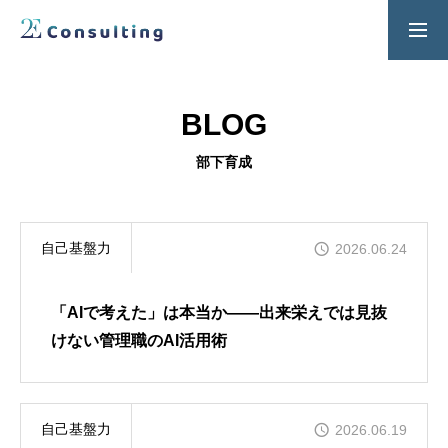
２Ｅ式管理職養成プログラム
お問い合わせ
BLOG
SERVICES
部下育成
人材育成／経営サポートプログラム
CONTENTS
自己基盤力
2026.06.24
2E Consulting の人材育成について
COMPANY
「AIで考えた」は本当か――出来栄えでは見抜
会社概要と代表紹介
けない管理職のAI活用術
自己基盤力
2026.06.19