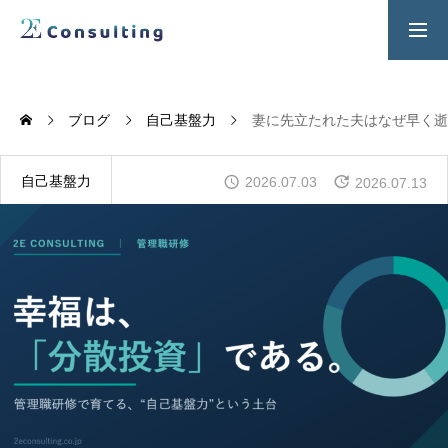
２Ｅ式管理職養成プログラム
お問い合わせ
ブログ
自己基盤力
妻に先立たれた夫はなぜ早く逝
SERVICES
人材育成／経営サポートプログラム
自己基盤力
2026.07.03
2026.07.13
CONTENTS
2E Consulting の人材育成について
COMPANY
会社概要と代表紹介