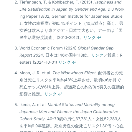
Tiefenbach, T. & Kohlbacher, F. (2013)
Happiness and
Life Satisfaction in Japan by Gender and Age
. DIJ Work
ing Paper 13/02, German Institute for Japanese Studie
s. 女性の幸福度が約0.45ポイント（10点満点）高く、男
女差は欧米より東アジア・日本で大きい。データは「国
民生活選好度調査」(2010–2012)。
リンク
↩
World Economic Forum (2024)
Global Gender Gap
Report 2024
. 日本は146か国中118位。
リンク
／報道：R
euters (2024-10-01)
リンク
↩
Moon, J. R. et al.
The Widowhood Effect
. 配偶者との死
別は死亡リスクを平均約48%上昇させ、最初の6か月で
死亡オッズが61%上昇。超過死亡の約2/3は喪失の直接的
影響と推定。
リンク
↩
Ikeda, A. et al.
Marital Status and Mortality among
Japanese Men and Women: the Japan Collaborative
Cohort Study
. 40–79歳の男性37,781人・女性52,283人
を平均9.9年追跡。死別男性の全死亡リスク1.30倍・心血