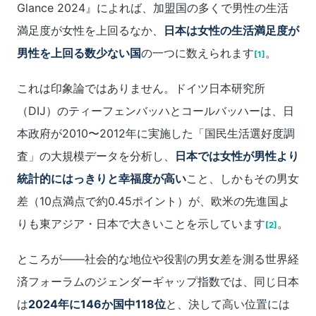
Glance 2024』によれば、加盟国の多くで男性の生活
満足度が女性を上回るなか、
日本は女性の生活満足度が
男性を上回る数少ない国
の一つに数えられます
。
[1]
これは印象論ではありません。ドイツ日本研究所
（DIJ）のティーフェンバッハとコールバッハーは、日
本政府が2010〜2012年に実施した「国民生活選好度調
査」の大規模データを分析し、
日本では女性が男性より
統計的にはっきりと幸福度が高い
こと、しかもその男女
差（10点満点で約0.45ポイント）が、欧米の先進国よ
りも東アジア・日本で大きいことを示しています
。
[2]
ところが――社会的な地位や役割の男女差を測る世界経
済フォーラムのジェンダーギャップ指数では、同じ日本
は
2024年に146か国中118位
と、決して高い位置には