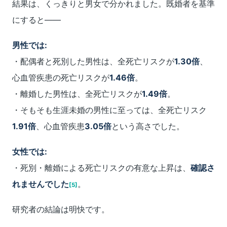
結果は、くっきりと男女で分かれました。既婚者を基準
にすると――
男性では:
・配偶者と死別した男性は、全死亡リスクが
1.30倍
、
心血管疾患の死亡リスクが
1.46倍
。
・離婚した男性は、全死亡リスクが
1.49倍
。
・そもそも生涯未婚の男性に至っては、全死亡リスク
1.91倍
、心血管疾患
3.05倍
という高さでした。
女性では:
・死別・離婚による死亡リスクの有意な上昇は、
確認さ
れませんでした
。
[5]
研究者の結論は明快です。