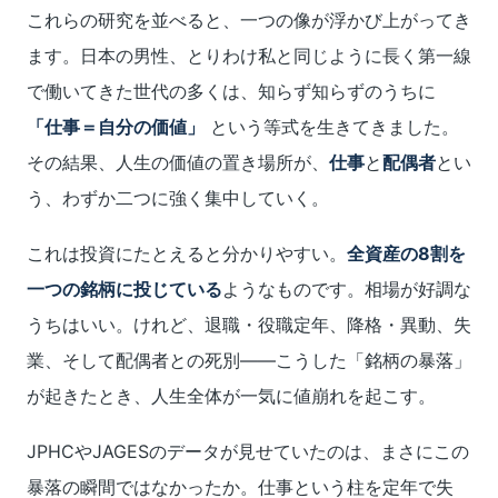
これらの研究を並べると、一つの像が浮かび上がってき
ます。日本の男性、とりわけ私と同じように長く第一線
で働いてきた世代の多くは、知らず知らずのうちに
「仕事＝自分の価値」
という等式を生きてきました。
その結果、人生の価値の置き場所が、
仕事
と
配偶者
とい
う、わずか二つに強く集中していく。
これは投資にたとえると分かりやすい。
全資産の8割を
一つの銘柄に投じている
ようなものです。相場が好調な
うちはいい。けれど、退職・役職定年、降格・異動、失
業、そして配偶者との死別――こうした「銘柄の暴落」
が起きたとき、人生全体が一気に値崩れを起こす。
JPHCやJAGESのデータが見せていたのは、まさにこの
暴落の瞬間ではなかったか。仕事という柱を定年で失