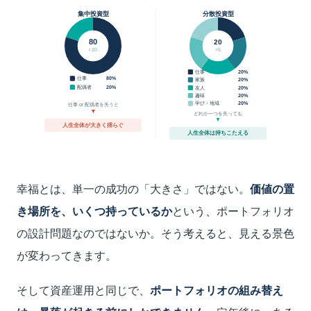
集中投資型
分散投資型
80
20
/ 20
×5
仕事
20%
仕事
80%
家族
20%
配偶者
20%
友人
20%
趣味
20%
学び・地域
20%
仕事 or 配偶者を失うと
▼
どれか一つを失っても
▼
人生全体が大きく揺らぐ
人生全体は持ちこたえる
幸福とは、単一の成功の「大きさ」ではない。
価値の置
き場所を、いくつ持っているか
という、ポートフォリオ
の設計問題なのではないか。そう考えると、見える景色
が変わってきます。
そして資産運用と同じで、
ポートフォリオの組み替え