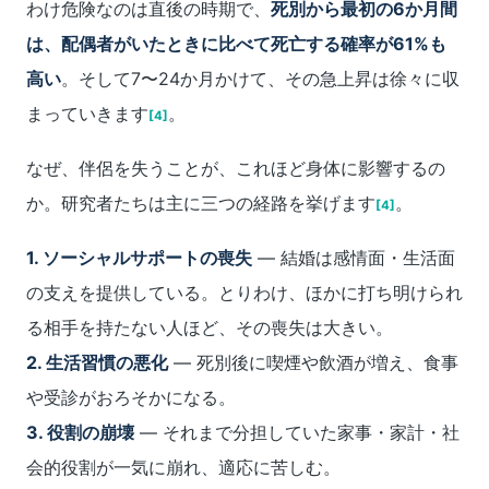
わけ危険なのは直後の時期で、
死別から最初の6か月間
は、配偶者がいたときに比べて死亡する確率が61%も
高い
。そして7〜24か月かけて、その急上昇は徐々に収
まっていきます
。
[4]
なぜ、伴侶を失うことが、これほど身体に影響するの
か。研究者たちは主に三つの経路を挙げます
。
[4]
1. ソーシャルサポートの喪失
― 結婚は感情面・生活面
の支えを提供している。とりわけ、ほかに打ち明けられ
る相手を持たない人ほど、その喪失は大きい。
2. 生活習慣の悪化
― 死別後に喫煙や飲酒が増え、食事
や受診がおろそかになる。
3. 役割の崩壊
― それまで分担していた家事・家計・社
会的役割が一気に崩れ、適応に苦しむ。