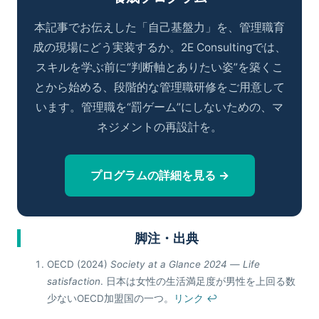
本記事でお伝えした「自己基盤力」を、管理職育
成の現場にどう実装するか。2E Consultingでは、
スキルを学ぶ前に“判断軸とありたい姿”を築くこ
とから始める、段階的な管理職研修をご用意して
います。管理職を“罰ゲーム”にしないための、マ
ネジメントの再設計を。
プログラムの詳細を見る →
脚注・出典
OECD (2024)
Society at a Glance 2024 ― Life
satisfaction
. 日本は女性の生活満足度が男性を上回る数
少ないOECD加盟国の一つ。
リンク
↩