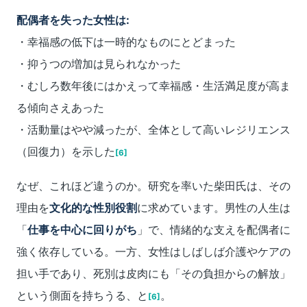
配偶者を失った女性は:
・幸福感の低下は一時的なものにとどまった
・抑うつの増加は見られなかった
・むしろ数年後にはかえって幸福感・生活満足度が高ま
る傾向さえあった
・活動量はやや減ったが、全体として高いレジリエンス
（回復力）を示した
[6]
なぜ、これほど違うのか。研究を率いた柴田氏は、その
理由を
文化的な性別役割
に求めています。男性の人生は
「
仕事を中心に回りがち
」で、情緒的な支えを配偶者に
強く依存している。一方、女性はしばしば介護やケアの
担い手であり、死別は皮肉にも「その負担からの解放」
という側面を持ちうる、と
。
[6]