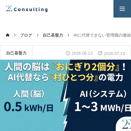
２Ｅ式管理職養成プログラム
お問い合わせ
ブログ
自己基盤力
AIに代替できない管理職の価値
SERVICES
人材育成／経営サポートプログラム
自己基盤力
2026.06.13
2026.07.13
CONTENTS
2E Consulting の人材育成について
COMPANY
会社概要と代表紹介