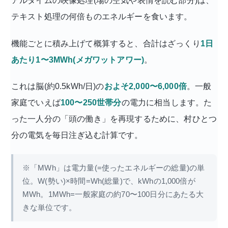
アルタイムの映像処理(場の空気や表情を読む部分)は、
テキスト処理の何倍ものエネルギーを食います。
機能ごとに積み上げて概算すると、合計はざっくり
1日
あたり1〜3MWh(メガワットアワー)
。
これは脳(約0.5kWh/日)の
およそ2,000〜6,000倍
。一般
家庭でいえば
100〜250世帯分
の電力に相当します。た
った一人分の「頭の働き」を再現するために、村ひとつ
分の電気を毎日注ぎ込む計算です。
※「MWh」は電力量(=使ったエネルギーの総量)の単
位。W(勢い)×時間=Wh(総量)で、kWhの1,000倍が
MWh。1MWh=一般家庭の約70〜100日分にあたる大
きな単位です。