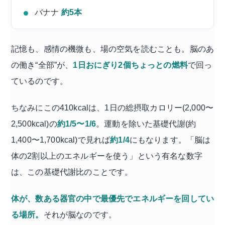
バナナ
約5本
記憶も、感情の機微も、場の空気を読むことも。脳のあ
の働き“全部”が、
1日おにぎり2個ちょっとの燃料
で回っ
ているのです。
ちなみにこの410kcalは、1日の総摂取カロリー(2,000〜
2,500kcal)の
約1/5〜1/6
。運動を除いた基礎代謝(約
1,400〜1,700kcal)で見れば
約1/4
にもなります。「脳は
体の2割以上のエネルギーを使う」という有名な数字
は、この基礎代謝比のことです。
体が、数ある器官の中で最優先でエネルギーを回してい
る場所。
それが脳なのです。