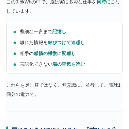
この0.5kWhの中で、脳は実に多彩な仕事を
同時に
こな
しています。
些細な一言まで
記憶し
離れた情報を
結びつけて連想し
相手の
感情の機微に配慮し
言語化できない
場の空気を読む
これらを足し算ではなく、無意識に、並行して。電球1
個分の電力で。