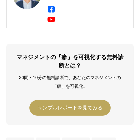
て製鉄用石炭・鉄鉱石のトレーディン
グ・事業開発・投資事業に携わり、イン
ド・ドイツ・シンガポールに9年間駐
在。海外駐在において現地人材の育成・
組織開発に携わる中で人材育成に興味を
持ち、企業向け研修会社に転職、年間
2,000人の受講生にビジネススキルを教
える。Harvard Business School
マネジメントの「癖」を可視化する無料診
Program for Leadership Development
断とは？
修了（2019年）。その後、独立し、中小
企業診断士として数多くの企業経営の現
30問・10分の無料診断で、あなたのマネジメントの
場で経営改善に従事している。
「癖」を可視化。
サンプルレポートを見てみる