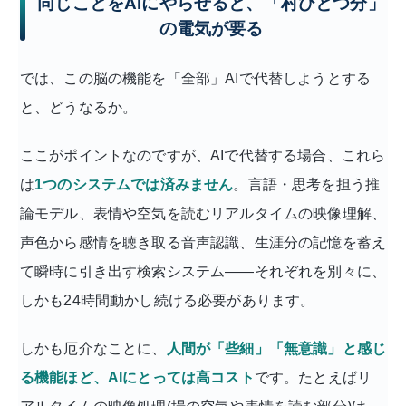
同じことをAIにやらせると、「村ひとつ分」
の電気が要る
では、この脳の機能を「全部」AIで代替しようとする
と、どうなるか。
ここがポイントなのですが、AIで代替する場合、これら
は
1つのシステムでは済みません
。言語・思考を担う推
論モデル、表情や空気を読むリアルタイムの映像理解、
声色から感情を聴き取る音声認識、生涯分の記憶を蓄え
て瞬時に引き出す検索システム——それぞれを別々に、
しかも24時間動かし続ける必要があります。
しかも厄介なことに、
人間が「些細」「無意識」と感じ
る機能ほど、AIにとっては高コスト
です。たとえばリ