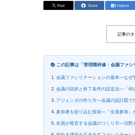
Post
Share
Hatena
記事のタ
📚 この記事は「管理職研修：会議ファシ
会議ファシリテーションの基本―なぜ
会議の目的と終了条件の設定法―「何
アジェンダの作り方―会議の設計図で
参加者を絞り込む技術―「全員参加」
全員が発言する会議のつくり方―沈黙
前向き議論を引き出すファシリテーシ