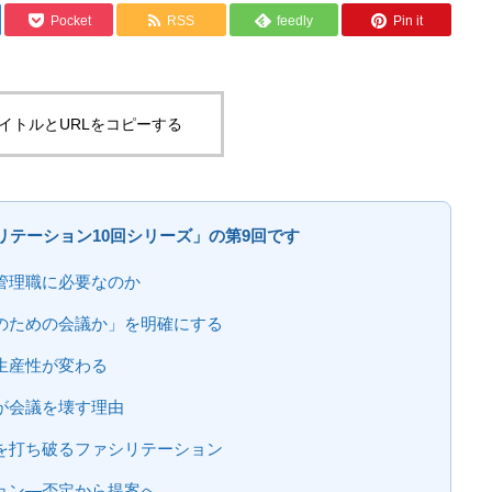
Pocket
RSS
feedly
Pin it
研修転移(Transfer of Training)とは|学び
を現場の行動に変える3つの要因と実務
チェックリスト
イトルとURLをコピーする
リテーション10回シリーズ」の第9回です
管理職に必要なのか
のための会議か」を明確にする
生産性が変わる
が会議を壊す理由
を打ち破るファシリテーション
ョン―否定から提案へ