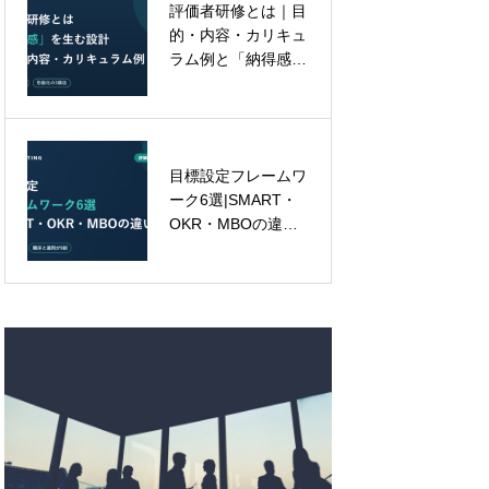
評価者研修とは｜目
AIに代替できない管
的・内容・カリキュ
理職の価値｜脳
ラム例と「納得感」
は”おにぎり2個
を生む設計
分”で動いている
目標設定フレームワ
【管理職研修】「任
ーク6選|SMART・
せる」と「丸投げ」
OKR・MBOの違い
を分けるもの――権
と、どれを選んでも
限移譲できない管理
外せない3原則
職の4つの内なる壁