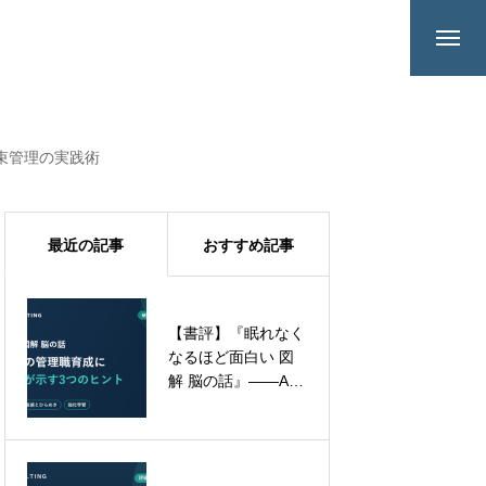
束管理の実践術
最近の記事
おすすめ記事
【書評】『眠れなく
管理職研修で「課題
なるほど面白い 図
解決力」を鍛える理
解 脳の話』——AI
由——現場で即実践
時代の管理職育成
できる思考術の全体
に、脳科学が示す3
像
つのヒント