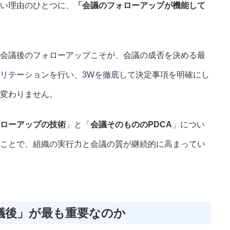
い理由のひとつに、
「会議のフォローアップが機能して
会議後のフォローアップこそが、会議の成否を決める最
リテーション
を行い、
3Wを徹底
して決定事項を明確にし
変わりません。
ローアップの技術
」と「
会議そのもののPDCA
」につい
ことで、組織の実行力と会議の質が継続的に高まってい
SERVICES
人材育成／経営サポート
会議後」が最も重要なのか
CONTENTS