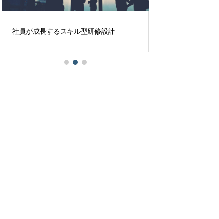
無料マネジメント
社員が成長するスキル型研修設計
かる？──サンプル
みよう