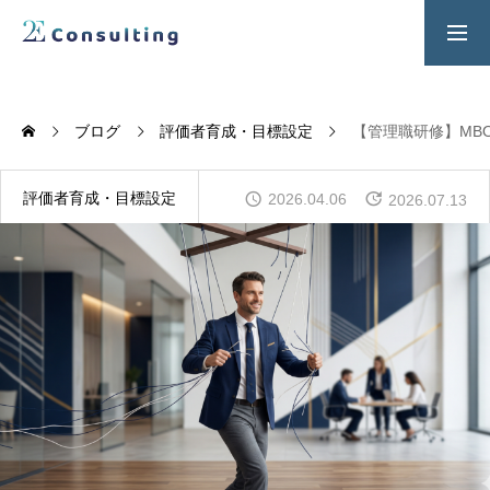
２Ｅ式管理職養成プログラム
お問い合わせ
ブログ
評価者育成・目標設定
【管理職研修】MBO
SERVICES
人材育成／経営サポートプログラム
評価者育成・目標設定
2026.04.06
2026.07.13
CONTENTS
2E Consulting の人材育成について
COMPANY
会社概要と代表紹介