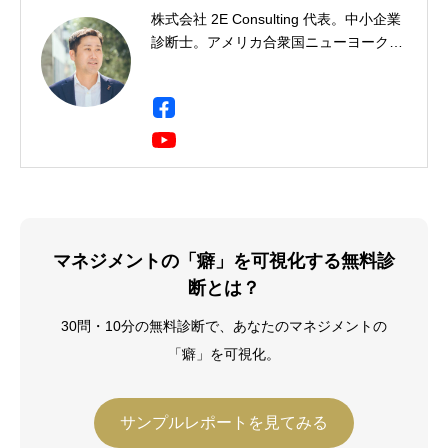
株式会社 2E Consulting 代表。中小企業
診断士。アメリカ合衆国ニューヨーク州
出身。一橋大学社会学部卒。三菱商事に
て製鉄用石炭・鉄鉱石のトレーディン
グ・事業開発・投資事業に携わり、イン
ド・ドイツ・シンガポールに9年間駐
在。海外駐在において現地人材の育成・
組織開発に携わる中で人材育成に興味を
持ち、企業向け研修会社に転職、年間
2,000人の受講生にビジネススキルを教
える。Harvard Business School
マネジメントの「癖」を可視化する無料診
Program for Leadership Development
断とは？
修了（2019年）。その後、独立し、中小
企業診断士として数多くの企業経営の現
30問・10分の無料診断で、あなたのマネジメントの
場で経営改善に従事している。
「癖」を可視化。
サンプルレポートを見てみる