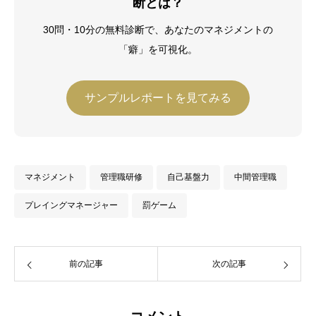
断とは？
修了（2019年）。その後、独立し、中小
企業診断士として数多くの企業経営の現
30問・10分の無料診断で、あなたのマネジメントの
場で経営改善に従事している。
「癖」を可視化。
サンプルレポートを見てみる
マネジメント
管理職研修
自己基盤力
中間管理職
プレイングマネージャー
罰ゲーム
前の記事
次の記事