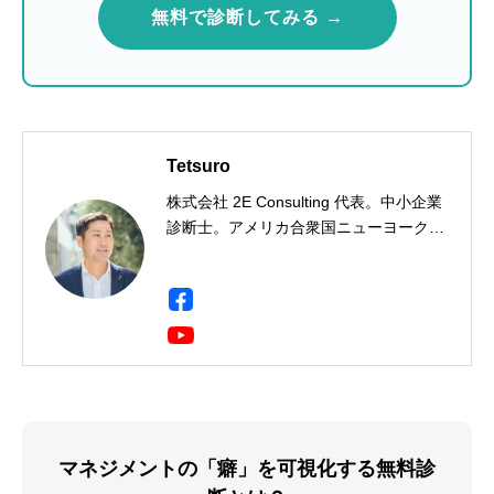
無料で診断してみる →
Tetsuro
株式会社 2E Consulting 代表。中小企業
診断士。アメリカ合衆国ニューヨーク州
出身。一橋大学社会学部卒。三菱商事に
て製鉄用石炭・鉄鉱石のトレーディン
グ・事業開発・投資事業に携わり、イン
ド・ドイツ・シンガポールに9年間駐
在。海外駐在において現地人材の育成・
組織開発に携わる中で人材育成に興味を
持ち、企業向け研修会社に転職、年間
2,000人の受講生にビジネススキルを教
える。Harvard Business School
マネジメントの「癖」を可視化する無料診
Program for Leadership Development