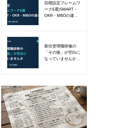
目標設定フレームワ
管理職研修の効果測
ーク6選|SMART・
定｜満足度以外に見
OKR・MBOの違い
るべき5つの指標
と、どれを選んでも
外せない3原則
新任管理職研修の
【書評】『反応しな
「その後」が空白に
い練習』── 管理職
なっていませんか|3
研修で鍛えるべき
年目からの管理職育
「自己基盤力」の原
成を設計する
点がここにある