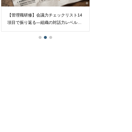
【管理職研修】会議力チェックリスト14
【管理職研修】目
項目で振り返る―組織の対話力レベルを
マと化す——「目
上げる実践ガイド
的な違い