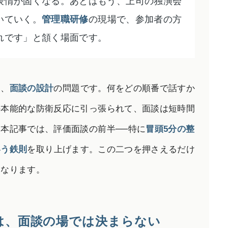
表情が固くなる。あとはもう、上司の独演会
いていく。
管理職研修
の現場で、参加者の方
れです」と頷く場面です。
く、
面談の設計
の問題です。何をどの順番で話すか
の本能的な防衛反応に引っ張られて、面談は短時間
本記事では、評価面談の前半──特に
冒頭5分の整
いう鉄則
を取り上げます。この二つを押さえるだけ
になります。
は、面談の場では決まらない