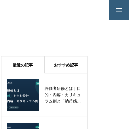
最近の記事
おすすめ記事
評価者研修とは｜目
その記憶、本当にあ
的・内容・カリキュ
ったことですか──
ラム例と「納得感」
上司の記憶は、なぜ
を生む設計
書き換わるのか