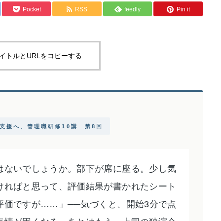
Pocket
RSS
feedly
Pin it
管理職研修で活かすペルソナ設計とイン
サイト分析｜顧客理解を深める実践手法
イトルとURLをコピーする
長支援へ、管理職研修10講 第8回
はないでしょうか。部下が席に座る。少し気
ければと思って、評価結果が書かれたシート
評価ですが……」──気づくと、開始3分で点