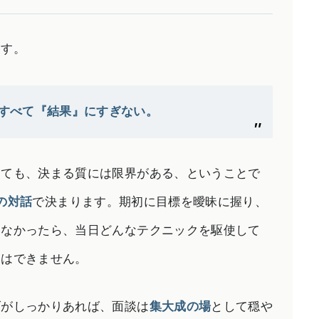
ます。
すべて『結果』にすぎない。
しても、決まる質には限界がある、ということで
の対話
で決まります。期初に目標を曖昧に握り、
いなかったら、当日どんなテクニックを駆使して
SERVICES
とはできません。
人材育成／経営サポート
CONTENTS
げがしっかりあれば、面談は
集大成の場
として穏や