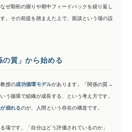
2E Consulting の人
、なぜ期初の握りや期中フィードバックを繰り返し
ます。その前提を踏まえた上で、面談という場の設
COMPANY
会社概要と代表紹介
係の質」から始める
ム教授の
成功循環モデル
があります。「関係の質→
という循環で組織が成長する、という考え方です。
係が崩れる
のが、人間という存在の構造です。
える場です。「自分はどう評価されているのか」